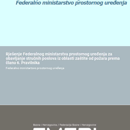
Rješenje Federalnog ministarstva prostornog uređenja za
obavljanje stručnih poslova iz oblasti zaštite od požara prema
članu 6. Pravilnika
Federalno ministartsvo prostornog uređenja