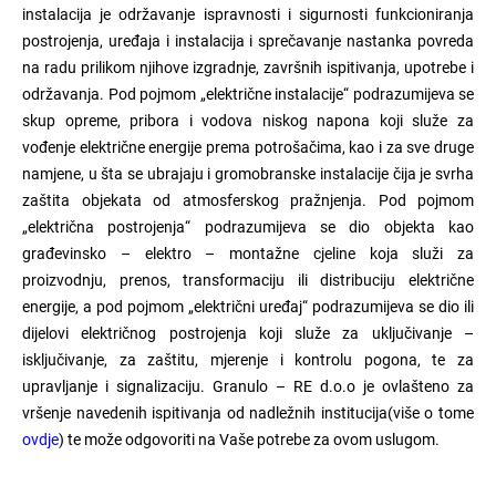
instalacija je održavanje ispravnosti i sigurnosti funkcioniranja
postrojenja, uređaja i instalacija i sprečavanje nastanka povreda
na radu prilikom njihove izgradnje, završnih ispitivanja, upotrebe i
održavanja. Pod pojmom „električne instalacije“ podrazumijeva se
skup opreme, pribora i vodova niskog napona koji služe za
vođenje električne energije prema potrošačima, kao i za sve druge
namjene, u šta se ubrajaju i gromobranske instalacije čija je svrha
zaštita objekata od atmosferskog pražnjenja. Pod pojmom
„električna postrojenja“ podrazumijeva se dio objekta kao
građevinsko – elektro – montažne cjeline koja služi za
proizvodnju, prenos, transformaciju ili distribuciju električne
energije, a pod pojmom „električni uređaj“ podrazumijeva se dio ili
dijelovi električnog postrojenja koji služe za uključivanje –
isključivanje, za zaštitu, mjerenje i kontrolu pogona, te za
upravljanje i signalizaciju. Granulo – RE d.o.o je ovlašteno za
vršenje navedenih ispitivanja od nadležnih institucija(više o tome
ovdje
) te može odgovoriti na Vaše potrebe za ovom uslugom.