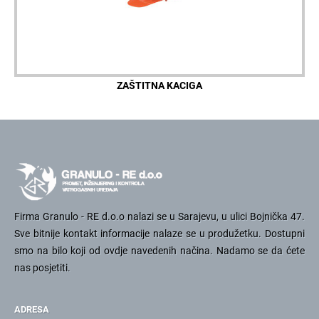
ZAŠTITNA KACIGA
Firma Granulo - RE d.o.o nalazi se u Sarajevu, u ulici Bojnička 47.
Sve bitnije kontakt informacije nalaze se u produžetku. Dostupni
smo na bilo koji od ovdje navedenih načina. Nadamo se da ćete
nas posjetiti.
ADRESA