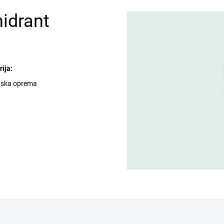
idrant
ija:
tska oprema
a