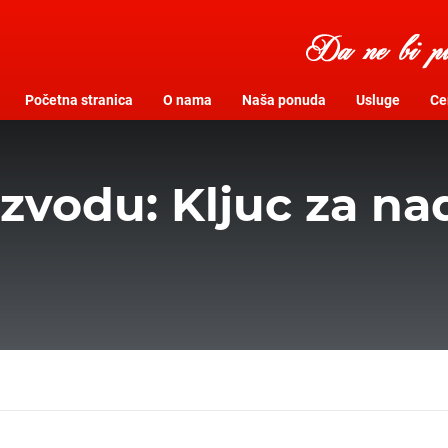
Početna stranica
O nama
Naša ponuda
Usluge
Cer
izvodu: Kljuc za n