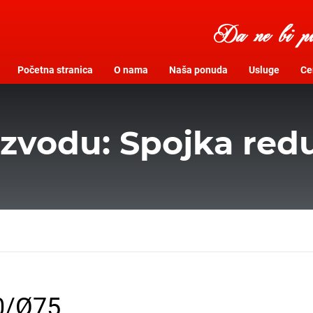
Početna stranica
O nama
Naša ponuda
Usluge
Cer
izvodu: Spojka red
0/Ø75