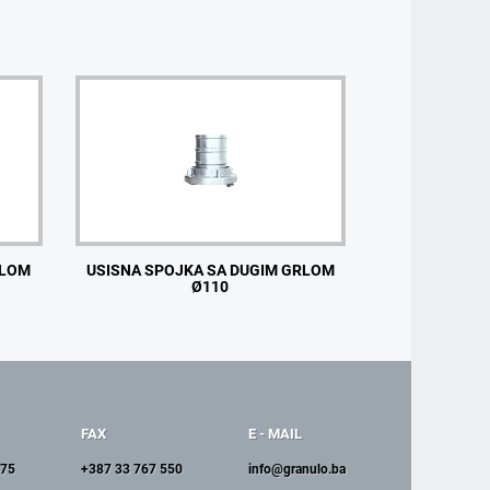
RLOM
USISNA SPOJKA SA DUGIM GRLOM
Ø110
FAX
E - MAIL
375
+387 33 767 550
info@granulo.ba