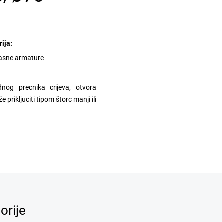
ija:
asne armature
dnog precnika crijeva, otvora
prikljuciti tipom štorc manji ili
orije