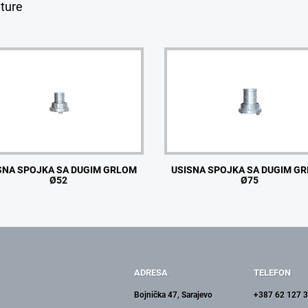
ature
SNA SPOJKA SA DUGIM GRLOM
USISNA SPOJKA SA DUGIM G
Ø52
Ø75
ADRESA
TELEFON
Bojnička 47, Sarajevo
+387 62 127 