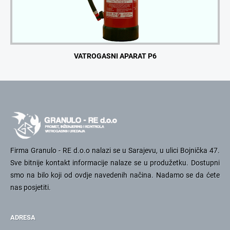
VATROGASNI APARAT P6
Firma Granulo - RE d.o.o nalazi se u Sarajevu, u ulici Bojnička 47.
Sve bitnije kontakt informacije nalaze se u produžetku. Dostupni
smo na bilo koji od ovdje navedenih načina. Nadamo se da ćete
nas posjetiti.
ADRESA