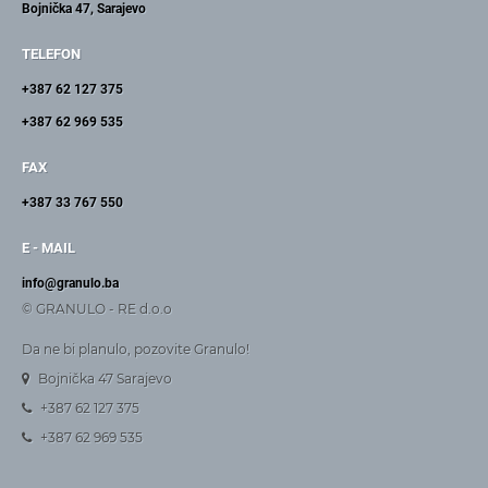
Bojnička 47, Sarajevo
TELEFON
+387 62 127 375
+387 62 969 535
FAX
+387 33 767 550
E - MAIL
info@granulo.ba
© GRANULO - RE d.o.o
Da ne bi planulo, pozovite Granulo!
Bojnička 47 Sarajevo
+387 62 127 375
+387 62 969 535