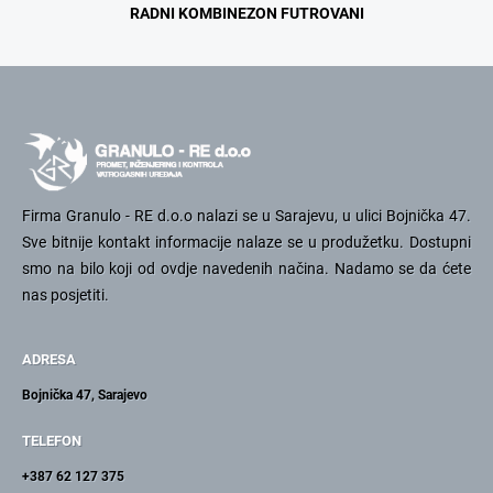
RADNI KOMBINEZON FUTROVANI
Firma Granulo - RE d.o.o nalazi se u Sarajevu, u ulici Bojnička 47.
Sve bitnije kontakt informacije nalaze se u produžetku. Dostupni
smo na bilo koji od ovdje navedenih načina. Nadamo se da ćete
nas posjetiti.
ADRESA
Bojnička 47, Sarajevo
TELEFON
+387 62 127 375