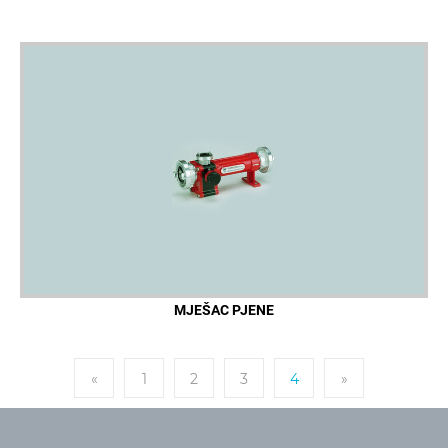
MJEŠAC PJENE
«
1
2
3
4
»